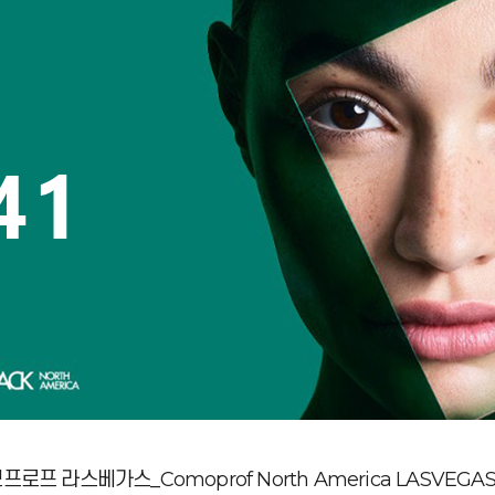
로프 라스베가스_Comoprof North America LASVEGAS