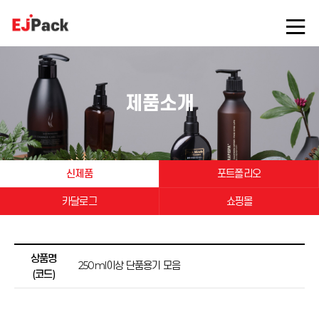
제품소개
신제품
포트폴리오
카달로그
쇼핑몰
상품명
250ml이상 단품용기 모음
(코드)