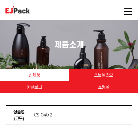
제품소개
신제품
포트폴리오
카달로그
쇼핑몰
상품명
CS-040-2
(코드)