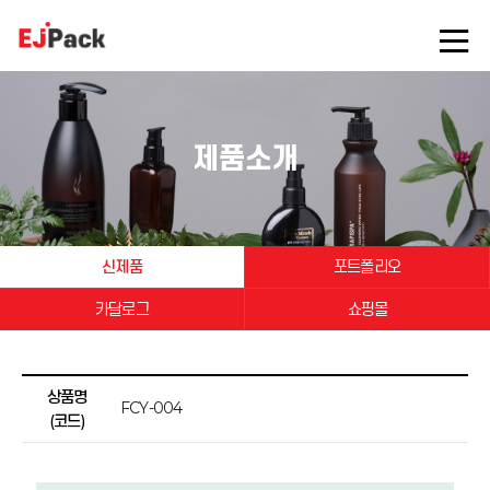
제품소개
신제품
포트폴리오
카달로그
쇼핑몰
상품명
FCY-004
(코드)