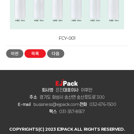
FCY-001
회사명
은진
대표이사
이후만
주소
경기도 화성시 송산면 송산포도로 300
E-mail
bussiness@ejpack.com
전화
032-676-1500
팩스
031-357-8557
COPYRIGHTS(C) 2023 EJPACK ALL RIGHTS RESERVED.