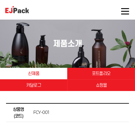
제품소개
신제품
포트폴리오
카달로그
쇼핑몰
상품명
FCY-001
(코드)