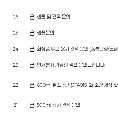
26
샘플 및 견적 문의
25
샘플문의
24
화장품 튜브 용기 견적 문의 (폼클렌징/크림
23
안개분사 가능한 펌프 문의드립니다.
22
600ml 펌프 용기(JFA015_2) 소량 제작
21
500ml 용기 견적 문의