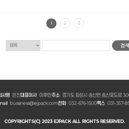
1
2
3
회사명
은진
대표이사
이후만
주소
경기도 화성시 송산면 송산포도로 30
mail
bussiness@ejpack.com
전화
032-676-1500
팩스
031-357-8
COPYRIGHTS(C) 2023 EJPACK ALL RIGHTS RESERVED.